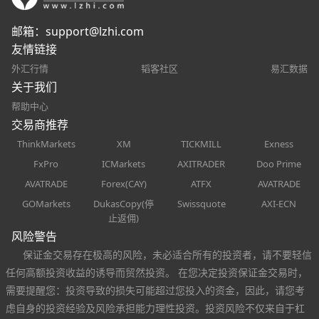
邮箱：
support@lzhi.com
友情链接
外汇行情
韬客社区
易汇数据
关于我们
帮助中心
交易商推荐
ThinkMarkets
XM
TICKMILL
Exness
FxPro
ICMarkets
AXITRADER
Doo Prime
AVATRADE
Forex(CAY)
ATFX
AVATRADE
GOMarkets
DukasCopy(停
Swissquote
AXI-ECN
止返佣)
风险警告
保证金交易存在极高的风险，未必适合所有的投资者，请不要轻信
任何高额投资收益的诱导而贸然投资。 在您决定投资保证金交易时，
需要提醒您：投资导致的损失可能超过您投入的资金，因此，请您考
虑自身的投资经验及风险承担能力理性投资。投资风险不仅来自于杠