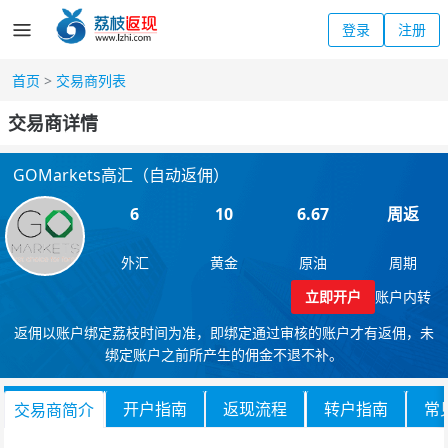
登录
注册
首页
>
交易商列表
交易商详情
GOMarkets高汇（自动返佣）
6
10
6.67
周返
外汇
黄金
原油
周期
立即开户
账户内转
返佣以账户绑定荔枝时间为准，即绑定通过审核的账户才有返佣，未
绑定账户之前所产生的佣金不退不补。
开户指南
返现流程
转户指南
常
交易商简介