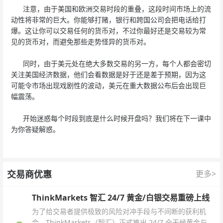
注意，由于美国和欧洲交易时段的重叠，这段时间市场上的流
动性将非常的巨大。你能够打赌，银行和跨国公司会把电话给打
爆。这让你可以交易任何的货币对，不过你最好还是交易较为常
见的货币对，而避免那些走势怪异的货币对。
同时，由于美元处在绝大多数交易的另一方，每个人都会密切
关注美国经济数据，他们会看数据是好于还是差于预期，因为这
可能令市场出现戏剧性的波动，美元在重大数据公布后会出现巨
幅震荡。
开始迷惑每个时段到底是什么时候开盘吗？我们将在下一课中
为你答疑解惑。
交易商优惠
更多>
ThinkMarkets 智汇 24/7 黄金/白银交易重磅上线
为了给交易者提供极致的风险对冲手段与不间断的获利机
会，ThinkMarkets（智汇）正式推出 24/7 全天候黄金与白