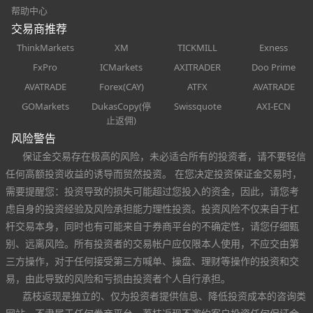
帮助中心
交易商推荐
ThinkMarkets
XM
TICKMILL
Exness
FxPro
ICMarkets
AXITRADER
Doo Prime
AVATRADE
Forex(CAY)
ATFX
AVATRADE
GOMarkets
DukasCopy(停
Swissquote
AXI-ECN
止返佣)
风险警告
保证金交易存在极高的风险，未必适合所有的投资者，请不要轻信
任何高额投资收益的诱导而贸然投资。 在您决定投资保证金交易时，
需要提醒您：投资导致的损失可能超过您投入的资金，因此，请您考
虑自身的投资经验及风险承担能力理性投资。投资风险不仅来自于杠
杆交易本身，同时也有可能来自于券商平台的不确定性，请您仔细甄
别、远离风险。所有投资者的交易帐户应仅限本人使用，不应交由第
三方操作，对于任何接受第三方喊单、操盘、理财等操作的投资和交
易，由此导致的风险和亏损由投资者个人自行承担。
荔枝返现是独立的、仅为投资者提供信息、降低投资成本的咨询类