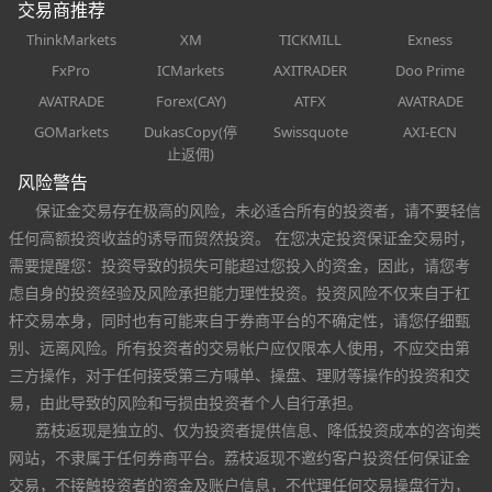
交易商推荐
ThinkMarkets
XM
TICKMILL
Exness
FxPro
ICMarkets
AXITRADER
Doo Prime
AVATRADE
Forex(CAY)
ATFX
AVATRADE
GOMarkets
DukasCopy(停
Swissquote
AXI-ECN
止返佣)
风险警告
保证金交易存在极高的风险，未必适合所有的投资者，请不要轻信
任何高额投资收益的诱导而贸然投资。 在您决定投资保证金交易时，
需要提醒您：投资导致的损失可能超过您投入的资金，因此，请您考
虑自身的投资经验及风险承担能力理性投资。投资风险不仅来自于杠
杆交易本身，同时也有可能来自于券商平台的不确定性，请您仔细甄
别、远离风险。所有投资者的交易帐户应仅限本人使用，不应交由第
三方操作，对于任何接受第三方喊单、操盘、理财等操作的投资和交
易，由此导致的风险和亏损由投资者个人自行承担。
荔枝返现是独立的、仅为投资者提供信息、降低投资成本的咨询类
网站，不隶属于任何券商平台。荔枝返现不邀约客户投资任何保证金
交易，不接触投资者的资金及账户信息，不代理任何交易操盘行为，