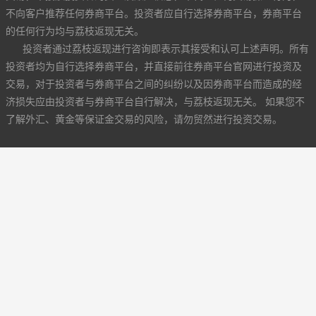
不向客户推荐任何券商平台。投资者应自行选择券商平台，券商平台
的任何行为均与荔枝返现无关。
投资者通过荔枝返现进行咨询即表示其接受和认可上述声明。所有
投资者均为自行选择券商平台，并直接前往券商平台官网进行投资及
交易，对于投资者与券商平台之间的纠纷以及因券商平台而造成的经
济损失应由投资者与券商平台自行解决，与荔枝返现无关。 如果您不
了解外汇、黄金等保证金交易的风险，请勿贸然进行投资交易。