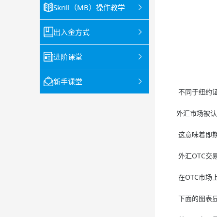
Skrill（MB）操作教学
出入金方式
进阶课堂
新手课堂
不同于纽约证券
外汇市场被认为
这意味着即期外
外汇OTC交易
在OTC市场上
下面的图表显