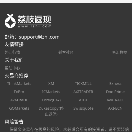
邮箱：
support@lzhi.com
友情链接
外汇行情
韬客社区
易汇数据
关于我们
帮助中心
交易商推荐
ThinkMarkets
XM
TICKMILL
Exness
FxPro
ICMarkets
AXITRADER
Doo Prime
AVATRADE
Forex(CAY)
ATFX
AVATRADE
GOMarkets
DukasCopy(停
Swissquote
AXI-ECN
止返佣)
风险警告
保证金交易存在极高的风险，未必适合所有的投资者，请不要轻信