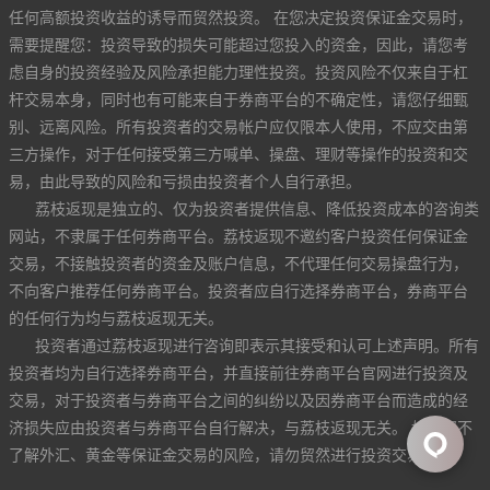
任何高额投资收益的诱导而贸然投资。 在您决定投资保证金交易时，
需要提醒您：投资导致的损失可能超过您投入的资金，因此，请您考
虑自身的投资经验及风险承担能力理性投资。投资风险不仅来自于杠
杆交易本身，同时也有可能来自于券商平台的不确定性，请您仔细甄
别、远离风险。所有投资者的交易帐户应仅限本人使用，不应交由第
三方操作，对于任何接受第三方喊单、操盘、理财等操作的投资和交
易，由此导致的风险和亏损由投资者个人自行承担。
荔枝返现是独立的、仅为投资者提供信息、降低投资成本的咨询类
网站，不隶属于任何券商平台。荔枝返现不邀约客户投资任何保证金
交易，不接触投资者的资金及账户信息，不代理任何交易操盘行为，
不向客户推荐任何券商平台。投资者应自行选择券商平台，券商平台
的任何行为均与荔枝返现无关。
投资者通过荔枝返现进行咨询即表示其接受和认可上述声明。所有
投资者均为自行选择券商平台，并直接前往券商平台官网进行投资及
交易，对于投资者与券商平台之间的纠纷以及因券商平台而造成的经
济损失应由投资者与券商平台自行解决，与荔枝返现无关。 如果您不
了解外汇、黄金等保证金交易的风险，请勿贸然进行投资交易。