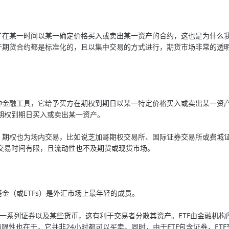
某一时间以某一确定价格买入或卖出某一资产的合约，这也是为什么我
，鉴于期货合约都是标准化的，且以集中交易的方式进行，期货市场非常的
融工具，它给予买方在期权到期日以某一特定价格买入或卖出某一资产
期权到期日买入或卖出某一资产。
权也为场内交易，比如说芝加哥期权交易所、国际证券交易所或费城证
交易时间有限，且流动性也不及期货或现货市场。
（或ETFs）是外汇市场上最年轻的成员。
一系列证券以及某些货币，这有利于交易者分散其资产。ETF由金融机构
局限性也在于，它并非24小时都可以买卖。同时，由于ETF包含证券，E