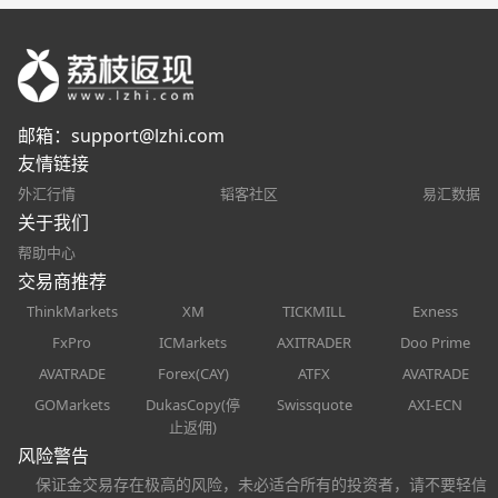
邮箱：
support@lzhi.com
友情链接
外汇行情
韬客社区
易汇数据
关于我们
帮助中心
交易商推荐
ThinkMarkets
XM
TICKMILL
Exness
FxPro
ICMarkets
AXITRADER
Doo Prime
AVATRADE
Forex(CAY)
ATFX
AVATRADE
GOMarkets
DukasCopy(停
Swissquote
AXI-ECN
止返佣)
风险警告
保证金交易存在极高的风险，未必适合所有的投资者，请不要轻信