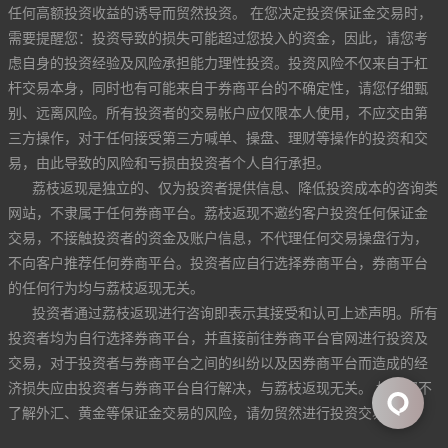
任何高额投资收益的诱导而贸然投资。 在您决定投资保证金交易时，
需要提醒您：投资导致的损失可能超过您投入的资金，因此，请您考
虑自身的投资经验及风险承担能力理性投资。投资风险不仅来自于杠
杆交易本身，同时也有可能来自于券商平台的不确定性，请您仔细甄
别、远离风险。所有投资者的交易帐户应仅限本人使用，不应交由第
三方操作，对于任何接受第三方喊单、操盘、理财等操作的投资和交
易，由此导致的风险和亏损由投资者个人自行承担。
荔枝返现是独立的、仅为投资者提供信息、降低投资成本的咨询类
网站，不隶属于任何券商平台。荔枝返现不邀约客户投资任何保证金
交易，不接触投资者的资金及账户信息，不代理任何交易操盘行为，
不向客户推荐任何券商平台。投资者应自行选择券商平台，券商平台
的任何行为均与荔枝返现无关。
投资者通过荔枝返现进行咨询即表示其接受和认可上述声明。所有
投资者均为自行选择券商平台，并直接前往券商平台官网进行投资及
交易，对于投资者与券商平台之间的纠纷以及因券商平台而造成的经
济损失应由投资者与券商平台自行解决，与荔枝返现无关。 如果您不
了解外汇、黄金等保证金交易的风险，请勿贸然进行投资交易。