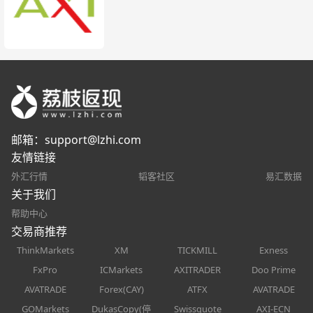
邮箱：
support@lzhi.com
友情链接
外汇行情
韬客社区
易汇数据
关于我们
帮助中心
交易商推荐
ThinkMarkets
XM
TICKMILL
Exness
FxPro
ICMarkets
AXITRADER
Doo Prime
AVATRADE
Forex(CAY)
ATFX
AVATRADE
GOMarkets
DukasCopy(停
Swissquote
AXI-ECN