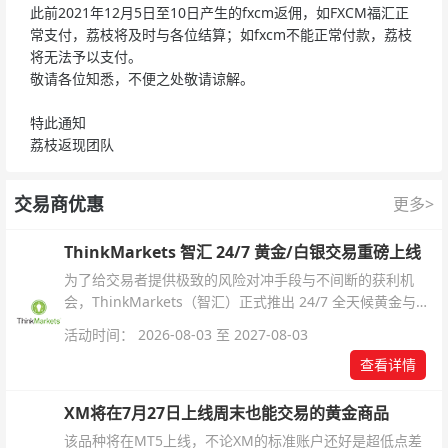
此前2021年12月5日至10日产生的fxcm返佣，如FXCM福汇正
常支付，荔枝将及时与各位结算；如fxcm不能正常付款，荔枝
将无法予以支付。
敬请各位知悉，不便之处敬请谅解。
特此通知
荔枝返现团队
交易商优惠
更多>
ThinkMarkets 智汇 24/7 黄金/白银交易重磅上线
为了给交易者提供极致的风险对冲手段与不间断的获利机
会，ThinkMarkets（智汇）正式推出 24/7 全天候黄金与白
银交易！本文将为您详细拆解本次升级的核心交易品种、杠
活动时间： 2026-08-03 至 2027-08-03
杆配置、支持软件及交易细则。
查看详情
XM将在7月27日上线周末也能交易的黄金商品
该品种将在MT5上线，不论XM的标准账户还好是超低点差