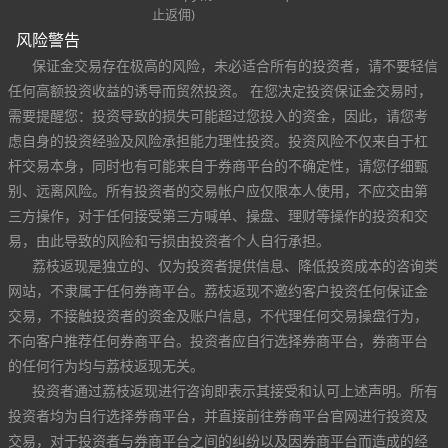
止返佣)
风险警告
保证金交易存在极高的风险，未必适合所有的投资者，请不要轻信
任何高额投资收益的诱导而贸然投资。 在您决定投资保证金交易时，
需要提醒您：投资导致的损失可能超过您投入的资金，因此，请您考
虑自身的投资经验及风险承担能力理性投资。投资风险不仅来自于杠
杆交易本身，同时也有可能来自于券商平台的不确定性，请您仔细甄
别、远离风险。所有投资者的交易帐户应仅限本人使用，不应交由第
三方操作，对于任何接受第三方喊单、操盘、理财等操作的投资和交
易，由此导致的风险和亏损由投资者个人自行承担。
荔枝返现是独立的、仅为投资者提供信息、降低投资成本的咨询类
网站，不隶属于任何券商平台。荔枝返现不邀约客户投资任何保证金
交易，不接触投资者的资金及账户信息，不代理任何交易操盘行为，
不向客户推荐任何券商平台。投资者应自行选择券商平台，券商平台
的任何行为均与荔枝返现无关。
投资者通过荔枝返现进行咨询即表示其接受和认可上述声明。所有
投资者均为自行选择券商平台，并直接前往券商平台官网进行投资及
交易，对于投资者与券商平台之间的纠纷以及因券商平台而造成的经