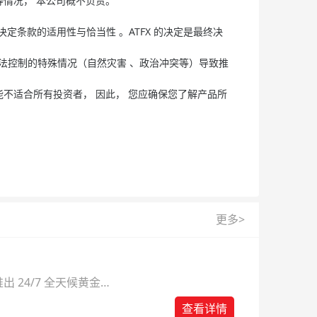
等情况， 本公司概不负责。
决定条款的适用性与恰当性 。ATFX 的决定是最终决
 无法控制的特殊情况（自然灾害 、政治冲突等）导致推
能不适合所有投资者， 因此， 您应确保您了解产品所
更多>
 24/7 全天候黄金
则。
查看详情