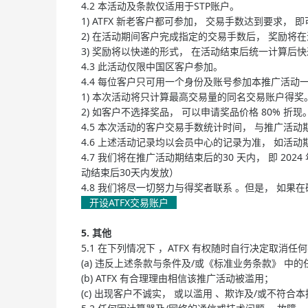
4.2 本活动及条款仅适用于STP账户。
1) ATFX 新老客户都可参加， 交易手数达到要求，
2) 在活动期间客户完成指定的交易手数后， 奖励将
3) 奖励将以快递的形式， 在活动结束后统一计算后快
4.3 此活动仅限中国区客户参加。
4.4 每位客户只可用一个身份及账号参加本推广活动
1) 本次活动将只计算最高交易量的同名交易账户得奖
2) 如客户不选择奖品， 可以申请奖品价格 80% 折现
4.5 本次活动的客户交易手数统计时间， 与推广活动
4.6 上述活动记录均以会员中心的记录为准， 如活动
4.7 我们将在推广活动期结束后的30 天内， 即 2
动结束后30天内发放）
4.8 我们将尽一切努力与得奖者联系 。但是， 如果
开设ATFX交易账户
5. 其他
5.1 在下列情况下 ，ATFX 有权随时自行决定取
(a) 违反上述条款与条件及/或《标准业务条款》 中
(b) ATFX 有合理理由相信该推广活动被滥用；
(c) 出现客户不诚实， 或以滥用 、欺诈及/或不符