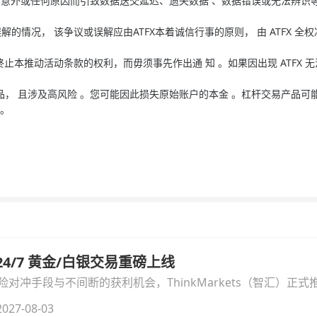
障 、意外或任何原因而引致数据送交延迟、遗失数据 、数据错误或无法辨识
。
的情况， 该争议或误解应由ATFX本着诚信行事的原则， 由 ATFX 全权
终止本推动活动条款的权利，而毋须事先作出通 知 。如果因出现 ATFX
产品， 且涉及高风险 。您可能因此损失原始账户的本金 。杠杆交易产品可
见。
汇 24/7 黄金/白银交易重磅上线
冲手段与不间断的获利机会，ThinkMarkets（智汇）正式推出
细拆解本次升级的核心交易品种、杠杆配置、支持软件及交易细
027-08-03