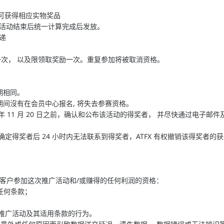
 即可获得相应实物奖品
在活动结束后统一计算完成后发放。
递
一次， 以及限领取奖励一次。重复参加将被取消资格。
。
。
期相同。
期间沒有在会员中心报名, 将失去参赛资格。
024 年 11 月 20 日之前，确认和公布该活动的得奖者， 并尽快通过电
在确定得奖者后 24 小时内无法联系到得奖者，ATFX 有权撤销该得奖者的
消任何客户参加这次推广活动和/或赚得的任何利润的资格：
的任何条款；
合本推广活动及其适用条款的行为。