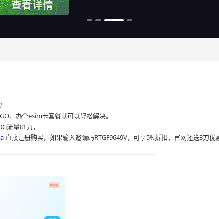
备
办？
aGO，办个esim卡套餐就可以轻松解决。
0G流量81刀，
na
直接注册购买，如果输入邀请码RTGF9649V，可享5%折扣，官网还送3刀优