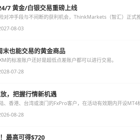
汇 24/7 黄金/白银交易重磅上线
冲手段与不间断的获利机会，ThinkMarkets（智汇）正式推出
细拆解本次升级的核心交易品种、杠杆配置、支持软件及交易细
027-08-03
线周末也能交易的黄金商品
论XM的标准账户还好是超低点差账户都可以进行交易。
028-07-28
时开放，把握行情新机遇
、香港、台湾或澳门的FxPro客户，在活动有效期内开设MT4标
无需额外复杂操作。
026-08-28
！最高可得$720