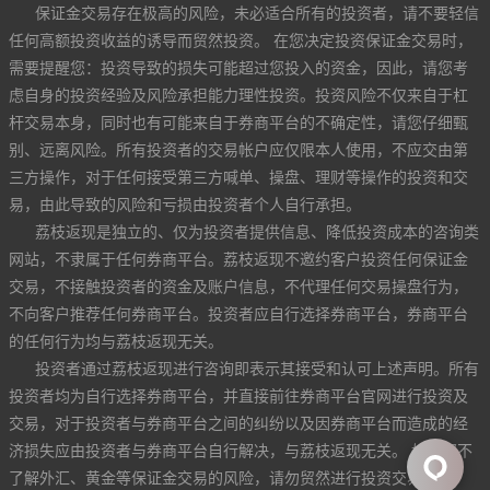
保证金交易存在极高的风险，未必适合所有的投资者，请不要轻信
任何高额投资收益的诱导而贸然投资。 在您决定投资保证金交易时，
需要提醒您：投资导致的损失可能超过您投入的资金，因此，请您考
虑自身的投资经验及风险承担能力理性投资。投资风险不仅来自于杠
杆交易本身，同时也有可能来自于券商平台的不确定性，请您仔细甄
别、远离风险。所有投资者的交易帐户应仅限本人使用，不应交由第
三方操作，对于任何接受第三方喊单、操盘、理财等操作的投资和交
易，由此导致的风险和亏损由投资者个人自行承担。
荔枝返现是独立的、仅为投资者提供信息、降低投资成本的咨询类
网站，不隶属于任何券商平台。荔枝返现不邀约客户投资任何保证金
交易，不接触投资者的资金及账户信息，不代理任何交易操盘行为，
不向客户推荐任何券商平台。投资者应自行选择券商平台，券商平台
的任何行为均与荔枝返现无关。
投资者通过荔枝返现进行咨询即表示其接受和认可上述声明。所有
投资者均为自行选择券商平台，并直接前往券商平台官网进行投资及
交易，对于投资者与券商平台之间的纠纷以及因券商平台而造成的经
济损失应由投资者与券商平台自行解决，与荔枝返现无关。 如果您不
了解外汇、黄金等保证金交易的风险，请勿贸然进行投资交易。