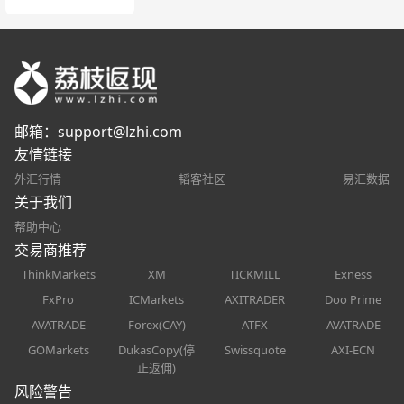
邮箱：
support@lzhi.com
友情链接
外汇行情
韬客社区
易汇数据
关于我们
帮助中心
交易商推荐
ThinkMarkets
XM
TICKMILL
Exness
FxPro
ICMarkets
AXITRADER
Doo Prime
AVATRADE
Forex(CAY)
ATFX
AVATRADE
GOMarkets
DukasCopy(停
Swissquote
AXI-ECN
止返佣)
风险警告