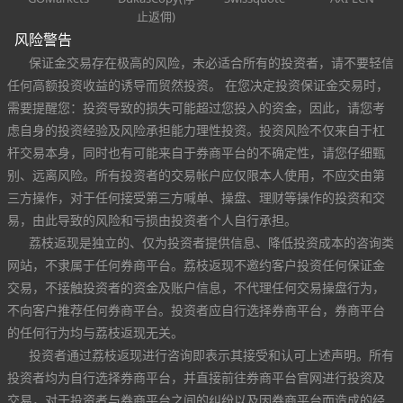
止返佣)
风险警告
保证金交易存在极高的风险，未必适合所有的投资者，请不要轻信
任何高额投资收益的诱导而贸然投资。 在您决定投资保证金交易时，
需要提醒您：投资导致的损失可能超过您投入的资金，因此，请您考
虑自身的投资经验及风险承担能力理性投资。投资风险不仅来自于杠
杆交易本身，同时也有可能来自于券商平台的不确定性，请您仔细甄
别、远离风险。所有投资者的交易帐户应仅限本人使用，不应交由第
三方操作，对于任何接受第三方喊单、操盘、理财等操作的投资和交
易，由此导致的风险和亏损由投资者个人自行承担。
荔枝返现是独立的、仅为投资者提供信息、降低投资成本的咨询类
网站，不隶属于任何券商平台。荔枝返现不邀约客户投资任何保证金
交易，不接触投资者的资金及账户信息，不代理任何交易操盘行为，
不向客户推荐任何券商平台。投资者应自行选择券商平台，券商平台
的任何行为均与荔枝返现无关。
投资者通过荔枝返现进行咨询即表示其接受和认可上述声明。所有
投资者均为自行选择券商平台，并直接前往券商平台官网进行投资及
交易，对于投资者与券商平台之间的纠纷以及因券商平台而造成的经