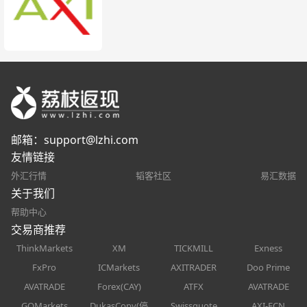
邮箱：
support@lzhi.com
友情链接
外汇行情
韬客社区
易汇数据
关于我们
帮助中心
交易商推荐
ThinkMarkets
XM
TICKMILL
Exness
FxPro
ICMarkets
AXITRADER
Doo Prime
AVATRADE
Forex(CAY)
ATFX
AVATRADE
GOMarkets
DukasCopy(停
Swissquote
AXI-ECN