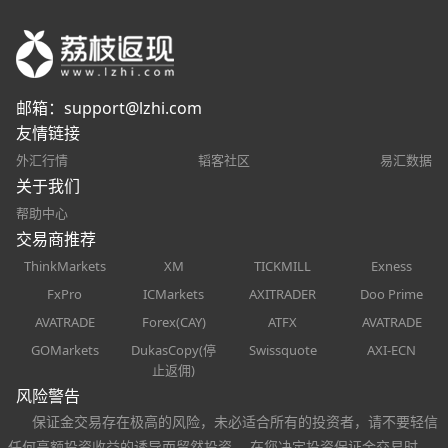
邮箱：
support@lzhi.com
友情链接
外汇行情
韬客社区
易汇数据
关于我们
帮助中心
交易商推荐
ThinkMarkets
XM
TICKMILL
Exness
FxPro
ICMarkets
AXITRADER
Doo Prime
AVATRADE
Forex(CAY)
ATFX
AVATRADE
GOMarkets
DukasCopy(停
Swissquote
AXI-ECN
止返佣)
风险警告
保证金交易存在极高的风险，未必适合所有的投资者，请不要轻信
任何高额投资收益的诱导而贸然投资。 在您决定投资保证金交易时，