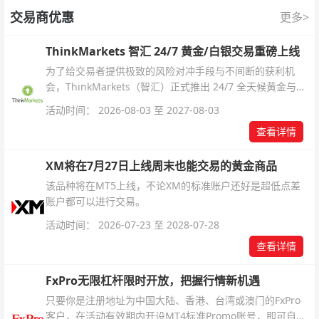
交易商优惠
更多>
ThinkMarkets 智汇 24/7 黄金/白银交易重磅上线
为了给交易者提供极致的风险对冲手段与不间断的获利机
会，ThinkMarkets（智汇）正式推出 24/7 全天候黄金与白
银交易！本文将为您详细拆解本次升级的核心交易品种、杠
活动时间： 2026-08-03 至 2027-08-03
杆配置、支持软件及交易细则。
查看详情
XM将在7月27日上线周末也能交易的黄金商品
该品种将在MT5上线，不论XM的标准账户还好是超低点差
账户都可以进行交易。
活动时间： 2026-07-23 至 2028-07-28
查看详情
FxPro无限杠杆限时开放，把握行情新机遇
只要你是注册地址为中国大陆、香港、台湾或澳门的FxPro
客户，在活动有效期内开设MT4标准Promo账号，即可自动