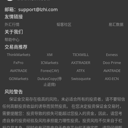
邮箱：
support@lzhi.com
友情链接
外汇行情
韬客社区
易汇数据
关于我们
帮助中心
交易商推荐
ThinkMarkets
XM
TICKMILL
Exness
FxPro
ICMarkets
AXITRADER
Doo Prime
AVATRADE
Forex(CAY)
ATFX
AVATRADE
GOMarkets
DukasCopy(停
Swissquote
AXI-ECN
止返佣)
风险警告
保证金交易存在极高的风险，未必适合所有的投资者，请不要轻信
任何高额投资收益的诱导而贸然投资。 在您决定投资保证金交易时，
需要提醒您：投资导致的损失可能超过您投入的资金，因此，请您考
虑自身的投资经验及风险承担能力理性投资。投资风险不仅来自于杠
杆交易本身，同时也有可能来自于券商平台的不确定性，请您仔细甄